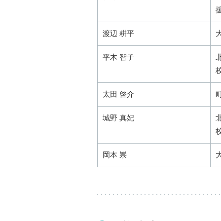
渡辺 耕平
平木 智子
太田 啓介
城野 真妃
岡本 崇