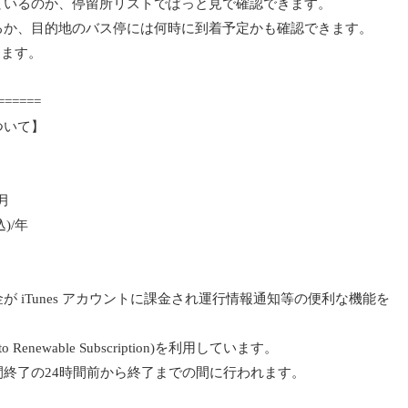
ているのか、停留所リストでぱっと見で確認できます。
るか、目的地のバス停には何時に到着予定かも確認できます。
けます。
======
ついて】
月
)/年
 iTunes アカウントに課金され運行情報通知等の便利な機能を
newable Subscription)を利用しています。
終了の24時間前から終了までの間に行われます。