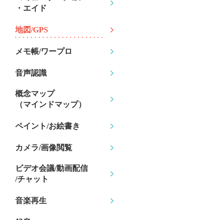
・エイド
地図/GPS
メモ帳/ワープロ
音声認識
概念マップ
（マインドマップ）
ペイント/お絵書き
カメラ/画像閲覧
ビデオ会議/動画配信
/チャット
音楽再生