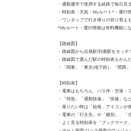
・通勤通学で使用する経路で毎日見
・時刻表・天気・Myルート*・運行
・ワンタップで行き帰りの切り替え
*Myルート・運行情報は有料機能に
【路線図】
・路線図から出発駅/到着駅をタッチ
・路線図で選んだ駅の時刻表もかんた
・「関東」「東京(地下鉄)」「関西
【時刻表】
・電車はもちろん、バス停・空港・
・「特急」「通勤快速」「快速」な
・座りたい時は「始発」アイコンが
・電車の「行き先」や「種別」、「
・よく見る時刻表を「ブックマーク
・ホーム画面/ロック画面のウィジェ