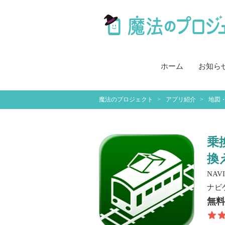
ホーム
お知ら
魔法のプロジェクト
アプリ紹介
地図・
乗
換
NAVI
ナビ
無料