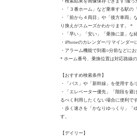
・検索結果を画像保存できます!撮っ
・「３番ホーム」など乗車する駅の「
・「前から４両目」や「後方車両」
り換えがスムーズかわかります。 *
・「早い」「安い」「乗換に楽」な
・iPhoneのカレンダー/リマイン
・アラーム機能で到着○分前などに
* ホーム番号、乗換位置は対応路線
【おすすめ検索条件】
・「バス」や「新幹線」を使用する/
・「エレベーター優先」「階段を避
るべく利用したくない場合に便利で
・歩く速さを「かなりゆっくり」「
す。
【デイリー】