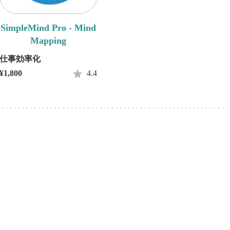
SimpleMind Pro - Mind
Mapping
仕事効率化
¥1,800
4.4