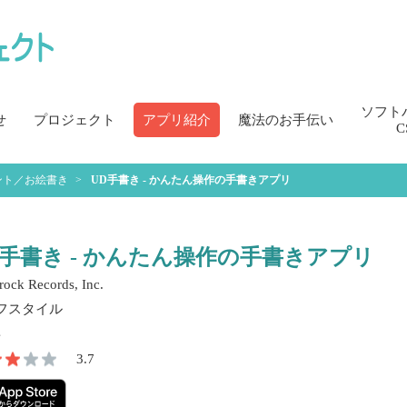
ソフト
せ
プロジェクト
アプリ紹介
魔法のお手伝い
C
ント／お絵書き
UD手書き - かんたん操作の手書きアプリ
D手書き - かんたん操作の手書きアプリ
ock Records, Inc.
フスタイル
3.7