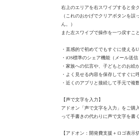
右上のエリアを右スワイプすると全
（これのおかげでクリアボタンを誤
ん。）
また左スワイプで操作を一つ戻すこ
・直感的で初めてでもすぐに使えるU
・iOS標準のシェア機能（メール送信、Twi
・家族への伝言や、子どもとのお絵
・よく見せる内容を保存してすぐに
・近くのアプリと接続して手元で複
【声で文字を入力】
アドオン「声で文字を入力」をご購入い
って手書きの代わりに声で文字を書
【アドオン：開発費支援＋ロゴ表示