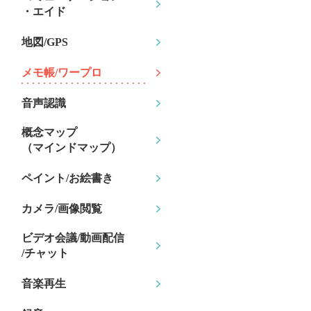
・エイド
地図/GPS
メモ帳/ワープロ
音声認識
概念マップ
（マインドマップ）
ペイント/お絵書き
カメラ/画像閲覧
ビデオ会議/動画配信
/チャット
音楽再生