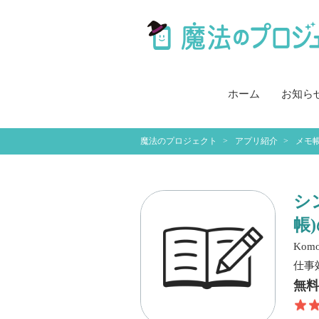
ホーム
お知ら
魔法のプロジェクト
アプリ紹介
メモ
シ
帳
Komor
仕事
無料