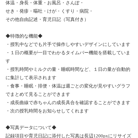
体温・身長・体重・お風呂・さんぽ・
せき・発疹・嘔吐・けが・くすり・病院・
その他自由記述・育児日記（写真付き）
◆特徴的な機能◆
・授乳中などでも片手で操作しやすいデザインにしています
・１日の概要が一目でわかるタイムバー機能を搭載していま
す
・授乳時間やミルクの量・睡眠時間など、１日の量が自動的
に集計して表示されます
・食事・睡眠・排便・体温は週ごとの変化が見やすいグラフ
でまとめて見ることができます
・成長曲線で赤ちゃんの成長具合を確認することができます
・次の授乳時間をお知らせしてくれます
◆写真データについて◆
記録項目や育児日記に添付した写真は長辺1200pxにリサイズ