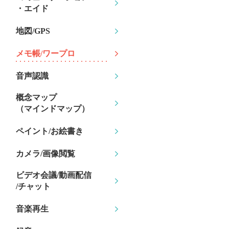
・エイド
地図/GPS
メモ帳/ワープロ
音声認識
概念マップ
（マインドマップ）
ペイント/お絵書き
カメラ/画像閲覧
ビデオ会議/動画配信
/チャット
音楽再生