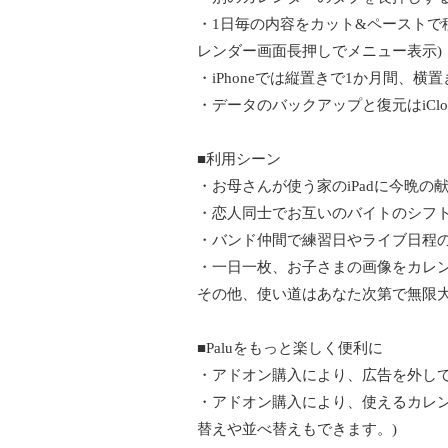
・1日毎の内容をカット&ペーストで
レンダー画面長押しでメニュー表示)
・iPhoneでは縦置きで1か月間、横
・データのバックアップと復元はiClo
■利用シーン
・お母さんが使う家のiPadに今晩の献
・恋人同士でお互いのバイトのシフ
・バンド仲間で練習日やライブ日程
・一日一枚、お子さまの画像をカレ
その他、使い道はあなた次第で無限
■Paluをもっと楽しく便利に
・アドオン購入により、広告を外し
・アドオン購入により、使えるカレン
替えや並べ替えもできます。)