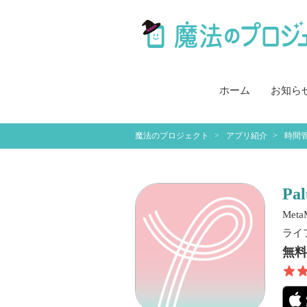
ホーム
お知ら
魔法のプロジェクト
アプリ紹介
時間
P
MetaM
ライ
無料