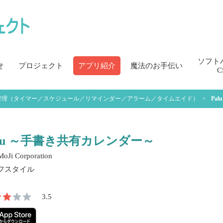
ソフト
せ
プロジェクト
アプリ紹介
魔法のお手伝い
C
管理（タイマー／スケジュール／リマインダー／アラーム／タイムエイド）
Pa
alu ～手書き共有カレンダー～
oJi Corporation
フスタイル
3.5