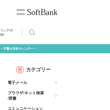
バンクの
SR
lu ～手書き共有カレンダー～
カテゴリー
電子メール
ブラウザ/ネット検索
/辞書
コミュニケーション