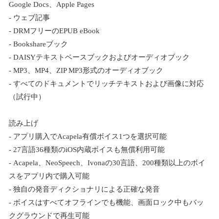
Google Docs、Apple Pages
- ウェブ記事
- DRMフリーのEPUB eBook
- Bookshareブック
- DAISYテキストベースブックおよびオーディオブック
- MP3、MP4、ZIP MP3形式のオーディオブック
- すべてのドキュメントでリッチテキストおよび画像に対応
（試行中）
読み上げ
- アプリ購入でAcapela有償ボイス1つを選択可能
- 27言語36種類のiOS内蔵ボイスも無償利用可能
- Acapela、NeoSpeech、Ivonaの30言語、200種類以上のボイ
スをアプリ内で購入可能
- 独自の発音ディクショナリによる正確な発音
- ボイスはすべてオフラインでも機能、画面ロック中もバッ
クグラウンドで再生可能