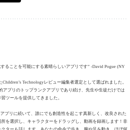
作成することを可能にする素晴らしいアプリです” -David Pogue (NY
プリ、またChildren’s Technologyレビュー編集者選定として選ばれました。
界中の教育的アプリのトップランクアプリであり続け、先生や生徒だけでは
学習ツールを提供してきました。
 Palsアプリに続いて、誰にでも創造性を起こす真新しく、改良された
場所を選択し、キャラクターをドラッグし、動画を録画します！非
ラクターも話します。あなたの命令で歩き、腕や足を動き、ほぼ何