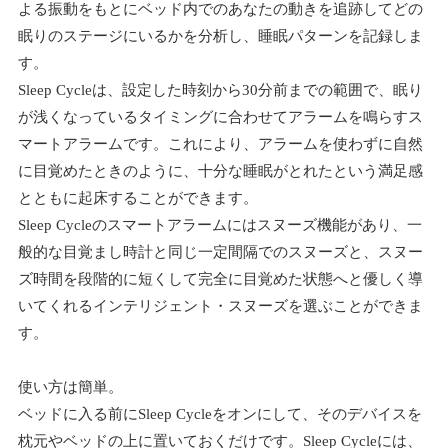
よる振動をもとにベッド内でのあなたの動きを追跡してどの
眠りのステージにいるかを分析し、睡眠パターンを記録しま
す。
Sleep Cycleは、設定した時刻から30分前までの範囲で、眠り
が浅くなっているタイミングに合わせてアラームを鳴らすス
マートアラームです。これにより、アラームを使わずに自然
に目覚めたときのように、十分な睡眠がとれたという満足感
とともに起床することができます。
Sleep Cycleのスマートアラームにはスヌーズ機能があり、一
般的な目覚まし時計と同じ一定間隔でのスヌーズと、スヌー
ズ時間を段階的に短くして完全に目覚めた状態へと優しく導
いてくれるインテリジェント・スヌーズを選ぶことができま
す。
使い方は簡単。
ベッドに入る前にSleep Cycleをオンにして、そのデバイスを
枕元やベッドの上に置いておくだけです。Sleep Cycleには、