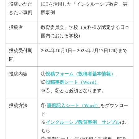
投稿いただ
ICTを活用した「インクルーシブ教育」実
きたい事例
践事例
投稿者
教育委員会、学校（文科省が認定する日本
国内における学校）
投稿受付期
2024年10月1日～2025年2月17日17時まで
間
投稿内容
①
投稿フォーム（投稿者基本情報）
②
投稿事例シート（Word）
※①、②とも必須となります。
投稿方法
①
事例記入シート（Word）
をダウンロー
ド
※
インクルーシブ教育事例 サンプル
はこ
ちら
② 事例シートに実践内容を記載後、PDFに