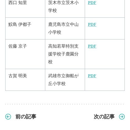
西口 知里
茨木市立茨木小
PDF
学校
鮫島 伊都子
鹿児島市立中山
PDF
小学校
佐藤 京子
高知若草特別支
PDF
援学校子鹿園分
校
古賀 明美
武雄市立御船が
PDF
丘小学校
前の記事
次の記事