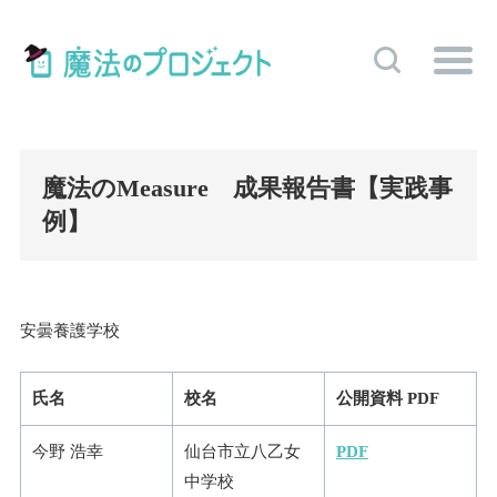
魔法のMeasure 成果報告書【実践事
例】
安曇養護学校
氏名
校名
公開資料 PDF
今野 浩幸
仙台市立八乙女
PDF
中学校