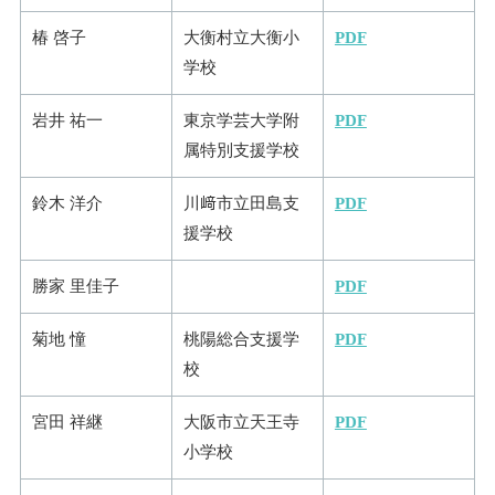
椿 啓子
大衡村立大衡小
PDF
学校
岩井 祐一
東京学芸大学附
PDF
属特別支援学校
鈴木 洋介
川﨑市立田島支
PDF
援学校
勝家 里佳子
PDF
菊地 憧
桃陽総合支援学
PDF
校
宮田 祥継
大阪市立天王寺
PDF
小学校