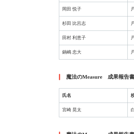
岡田 悦子
杉田 比呂志
田村 利恵子
鍋嶋 忠大
魔法のMeasure 成果報
氏名
宮崎 晃太