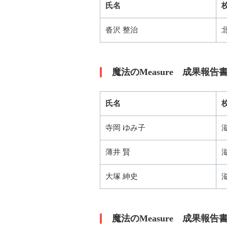
氏名
沓沢 整治
魔法のMeasure 成果報
氏名
寺岡 ゆみ子
薄井 賢
大塚 紳史
魔法のMeasure 成果報