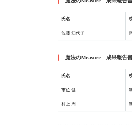
魔法のMeasure 成果報
氏名
佐藤 知代子
魔法のMeasure 成果報
氏名
市位 健
村上 周