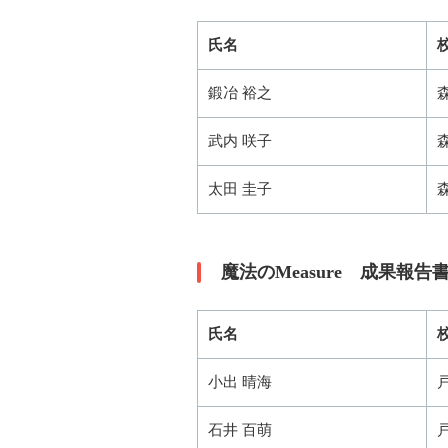
氏名
鍛冶 裕之
武内 咲子
太田 圭子
魔法のMeasure 成果報
氏名
小出 晴海
石井 百萌