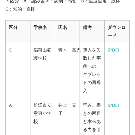
＊区分 A：読み書き・病弱・感覚 B：重度重複・肢体
C：知的・自閉
区分
学校名
氏名
備考
ダウンロ
ード
C
稲荷山養
青木 高光
導入を失
[PDF]
護学校
敗した事
例への、
タブレッ
トの再導
入
A
松江市立
井上 賞
読み、書
[PDF]
意東小学
子
きの困難
校
と本来あ
る力を引