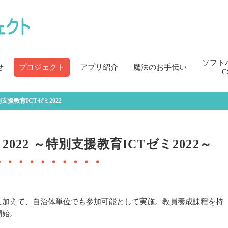
ソフト
せ
プロジェクト
アプリ紹介
魔法のお手伝い
C
支援教育ICTゼミ2022
022 ～特別支援教育ICTゼミ2022～
に加えて、自治体単位でも参加可能として実施。教員養成課程を持
開始。