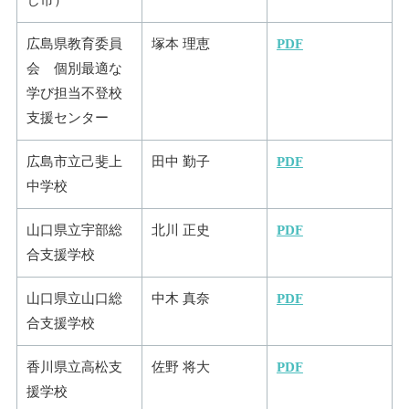
広島県教育委員
塚本 理恵
PDF
会 個別最適な
学び担当不登校
支援センター
広島市立己斐上
田中 勤子
PDF
中学校
山口県立宇部総
北川 正史
PDF
合支援学校
山口県立山口総
中木 真奈
PDF
合支援学校
香川県立高松支
佐野 将大
PDF
援学校