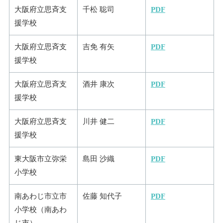
大阪府立思斉支
千松 聡司
PDF
援学校
大阪府立思斉支
吉免 有矢
PDF
援学校
大阪府立思斉支
酒井 康次
PDF
援学校
大阪府立思斉支
川井 健二
PDF
援学校
東大阪市立弥栄
島田 沙織
PDF
小学校
南あわじ市立市
佐藤 知代子
PDF
小学校（南あわ
じ市）