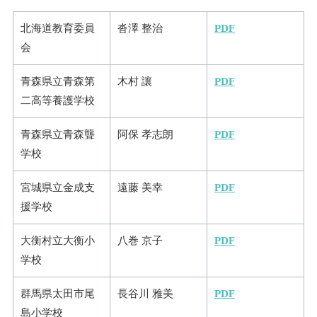
北海道教育委員
沓澤 整治
PDF
会
青森県立青森第
木村 讓
PDF
二高等養護学校
青森県立青森聾
阿保 孝志朗
PDF
学校
宮城県立金成支
遠藤 美幸
PDF
援学校
大衡村立大衡小
八巻 京子
PDF
学校
群馬県太田市尾
長谷川 雅美
PDF
島小学校