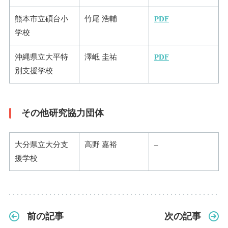
熊本市立碩台小
竹尾 浩輔
PDF
学校
沖縄県立大平特
澤岻 圭祐
PDF
別支援学校
その他研究協力団体
大分県立大分支
高野 嘉裕
–
援学校
前の記事
次の記事