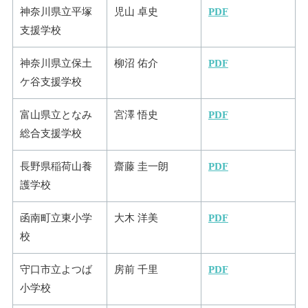
神奈川県立平塚
児山 卓史
PDF
支援学校
神奈川県立保土
柳沼 佑介
PDF
ケ谷支援学校
富山県立となみ
宮澤 悟史
PDF
総合支援学校
長野県稲荷山養
齋藤 圭一朗
PDF
護学校
函南町立東小学
大木 洋美
PDF
校
守口市立よつば
房前 千里
PDF
小学校