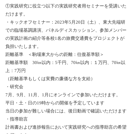
①実践研究に役立つ以下の実践研究者用セミナーを受講いた
だけます。
・キックオフセミナー：2023年5月20日（土）、東大先端研
での臨場基調講演、パネルディスカッション、参加メンバー
の実践計画の紹介等各校1名の旅費交通費をプロジェクトが
負担いたします。
距離基準 ＜駒場東大からの距離：往復基準額＞
距離基準額 30㎞以内：5千円、70㎞以内：１万円、70㎞以
上：7万円
（距離基準もしくは実費の廉価な方を支給）
・研究会
7月、9月、11月、1月にオンラインで参加いただけます。
平日・土・日の19時からの開催を予定しています
当日の参加が難しい場合には、後日動画で確認いただけます
・指導助言
計画書および進捗報告において実践研究への指導助言の希望