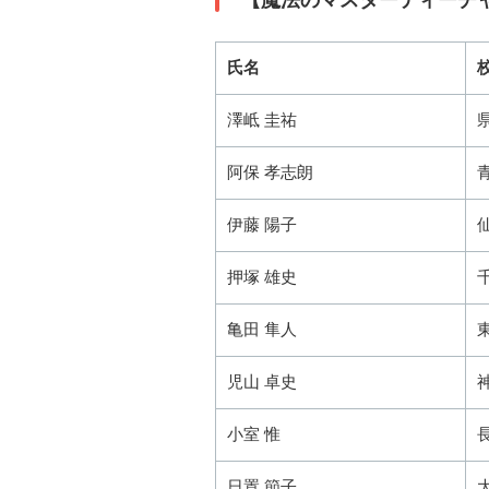
【魔法のマスターティーチ
氏名
澤岻 圭祐
阿保 孝志朗
伊藤 陽子
押塚 雄史
亀田 隼人
児山 卓史
小室 惟
日置 節子