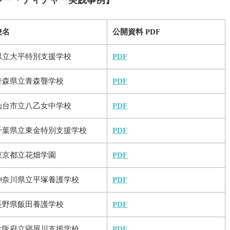
ャー・ティチャー実践事例】
校名
公開資料 PDF
県立大平特別支援学校
PDF
青森県立青森聾学校
PDF
仙台市立八乙女中学校
PDF
千葉県立東金特別支援学校
PDF
東京都立花畑学園
PDF
神奈川県立平塚養護学校
PDF
長野県飯田養護学校
PDF
大阪府立寝屋川支援学校
PDF