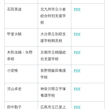
石田美波
北九州市立小倉
PDF
総合特別支援学
校
甲斐大騎
大分県立別府支
PDF
援学校鶴見校
木邑佳織・矢野
京都市立桃陽総
PDF
恭裕
合支援学校
小室惟
長野県飯田養護
PDF
学校
児山卓史
神奈川県立平塚
PDF
養護学校
田中勤子
広島市立己斐上
PDF