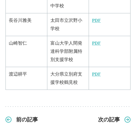
中学校
長谷川雅美
太田市立沢野小
PDF
学校
山崎智仁
富山大学人間発
PDF
達科学部附属特
別支援学校
渡辺耕平
大分県立別府支
PDF
援学校鶴見校
前の記事
次の記事