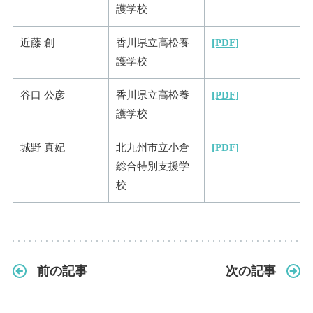
護学校
近藤 創
香川県立高松養
[PDF]
護学校
谷口 公彦
香川県立高松養
[PDF]
護学校
城野 真妃
北九州市立小倉
[PDF]
総合特別支援学
校
前の記事
次の記事