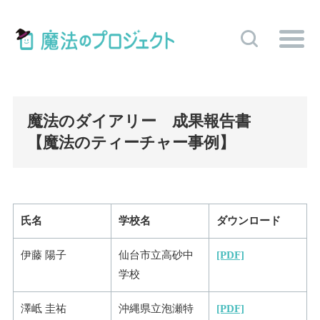
魔法のダイアリー 成果報告書
【魔法のティーチャー事例】
氏名
学校名
ダウンロード
伊藤 陽子
仙台市立高砂中
[PDF]
学校
澤岻 圭祐
沖縄県立泡瀬特
[PDF]