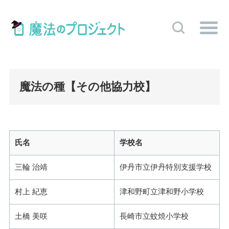
魔法の種【その他協力校】
氏名
学校名
三輪 治靖
伊丹市立伊丹特別支援学校
村上 紀恵
津和野町立津和野小学校
土橋 美咲
長崎市立蚊焼小学校