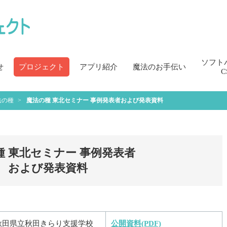
ソフト
せ
プロジェクト
アプリ紹介
魔法のお手伝い
C
法の種
魔法の種 東北セミナー 事例発表者
および発表資料
種 東北セミナー 事例発表者
および発表資料
秋田県立秋田きらり支援学校
公開資料(PDF)